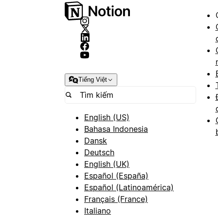
Tiếng Việt
English (US)
Bahasa Indonesia
Dansk
Deutsch
English (UK)
Español (España)
Español (Latinoamérica)
Français (France)
Italiano