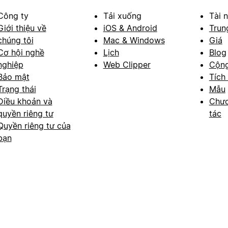
Công ty
Tải xuống
Tài 
Giới thiệu về
iOS & Android
Trun
chúng tôi
Mac & Windows
Giá
Cơ hội nghề
Lịch
Blog
nghiệp
Web Clipper
Cộn
Bảo mật
Tích
Trạng thái
Mẫu
Điều khoản và
Chươ
quyền riêng tư
tác
Quyền riêng tư của
bạn