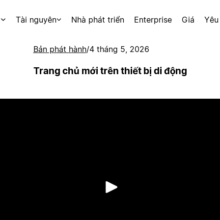
p
Tài nguyên
Nhà phát triển
Enterprise
Giá
Yêu
Bản phát hành
/
4 tháng 5, 2026
Trang chủ mới trên thiết bị di động
Phát