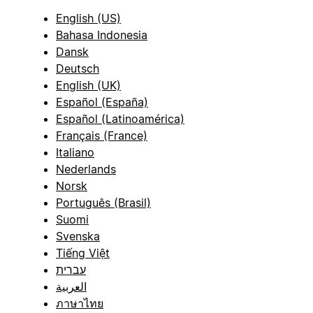
English (US)
Bahasa Indonesia
Dansk
Deutsch
English (UK)
Español (España)
Español (Latinoamérica)
Français (France)
Italiano
Nederlands
Norsk
Português (Brasil)
Suomi
Svenska
Tiếng Việt
עברית
العربية
ภาษาไทย