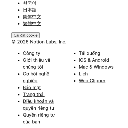
한국어
日本語
简体中文
繁體中文
Cài đặt cookie
© 2026 Notion Labs, Inc.
Công ty
Tải xuống
Giới thiệu về
iOS & Android
chúng tôi
Mac & Windows
Cơ hội nghề
Lịch
nghiệp
Web Clipper
Bảo mật
Trạng thái
Điều khoản và
quyền riêng tư
Quyền riêng tư
của bạn