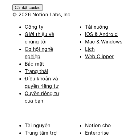
Cài đặt cookie
© 2026 Notion Labs, Inc.
Công ty
Tải xuống
Giới thiệu về
iOS & Android
chúng tôi
Mac & Windows
Cơ hội nghề
Lịch
nghiệp
Web Clipper
Bảo mật
Trạng thái
Điều khoản và
quyền riêng tư
Quyền riêng tư
của bạn
Tài nguyên
Notion cho
Trung tâm trợ
Enterprise