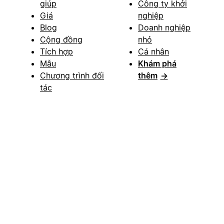
giúp
Công ty khởi
Giá
nghiệp
Blog
Doanh nghiệp
Cộng đồng
nhỏ
Tích hợp
Cá nhân
Mẫu
Khám phá
Chương trình đối
thêm
→
tác