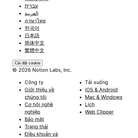
עברית
العربية
ภาษาไทย
한국어
日本語
简体中文
繁體中文
Cài đặt cookie
© 2026 Notion Labs, Inc.
Công ty
Tải xuống
Giới thiệu về
iOS & Android
chúng tôi
Mac & Windows
Cơ hội nghề
Lịch
nghiệp
Web Clipper
Bảo mật
Trạng thái
Điều khoản và