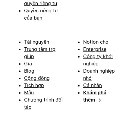
quyền riêng tư
Quyền riêng tư
của bạn
Tài nguyên
Notion cho
Trung tâm trợ
Enterprise
giúp
Công ty khởi
Giá
nghiệp
Blog
Doanh nghiệp
Cộng đồng
nhỏ
Tích hợp
Cá nhân
Mẫu
Khám phá
Chương trình đối
thêm
→
tác