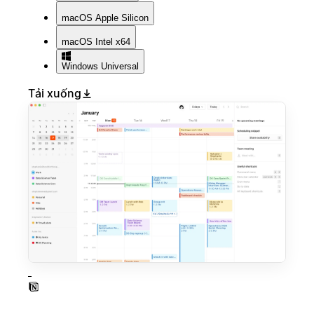
macOS
Apple Silicon
macOS
Intel x64
Windows
Universal
Tải xuống