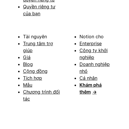
Quyền riêng tư
của bạn
Tài nguyên
Notion cho
Trung tâm trợ
Enterprise
giúp
Công ty khởi
Giá
nghiệp
Blog
Doanh nghiệp
Cộng đồng
nhỏ
Tích hợp
Cá nhân
Mẫu
Khám phá
Chương trình đối
thêm
→
tác