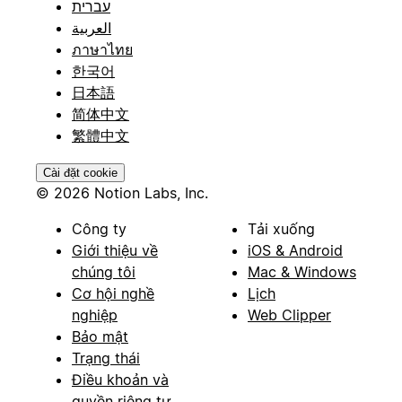
עברית
العربية
ภาษาไทย
한국어
日本語
简体中文
繁體中文
Cài đặt cookie
© 2026 Notion Labs, Inc.
Công ty
Tải xuống
Giới thiệu về
iOS & Android
chúng tôi
Mac & Windows
Cơ hội nghề
Lịch
nghiệp
Web Clipper
Bảo mật
Trạng thái
Điều khoản và
quyền riêng tư