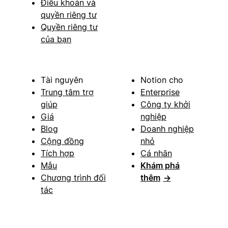
Điều khoản và
quyền riêng tư
Quyền riêng tư
của bạn
Tài nguyên
Notion cho
Trung tâm trợ
Enterprise
giúp
Công ty khởi
Giá
nghiệp
Blog
Doanh nghiệp
Cộng đồng
nhỏ
Tích hợp
Cá nhân
Mẫu
Khám phá
Chương trình đối
thêm
→
tác