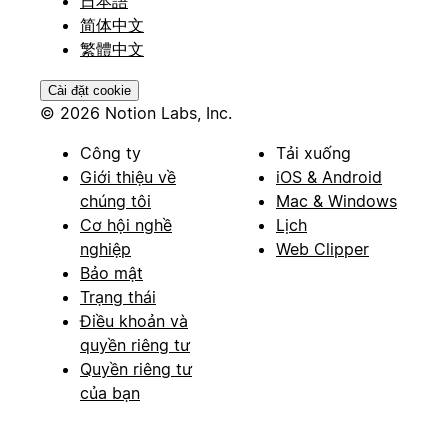
日本語
简体中文
繁體中文
Cài đặt cookie
© 2026 Notion Labs, Inc.
Công ty
Tải xuống
Giới thiệu về
iOS & Android
chúng tôi
Mac & Windows
Cơ hội nghề
Lịch
nghiệp
Web Clipper
Bảo mật
Trạng thái
Điều khoản và
quyền riêng tư
Quyền riêng tư
của bạn