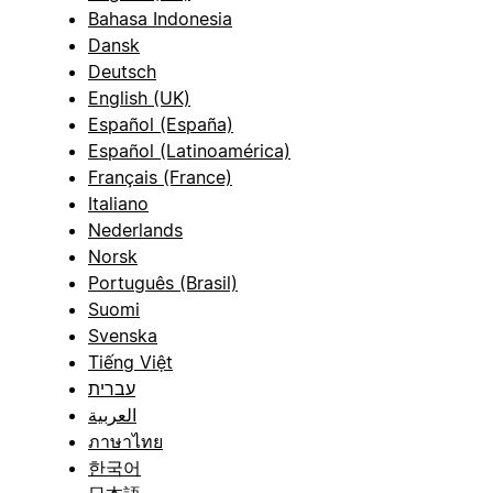
Bahasa Indonesia
Dansk
Deutsch
English (UK)
Español (España)
Español (Latinoamérica)
Français (France)
Italiano
Nederlands
Norsk
Português (Brasil)
Suomi
Svenska
Tiếng Việt
עברית
العربية
ภาษาไทย
한국어