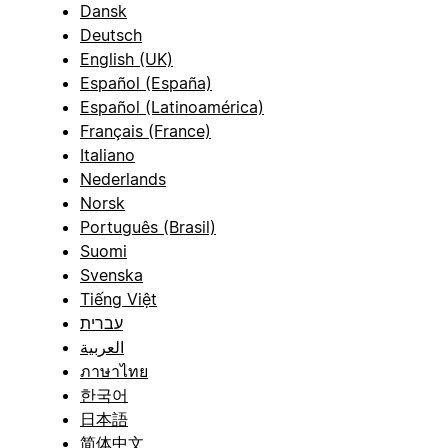
Dansk
Deutsch
English (UK)
Español (España)
Español (Latinoamérica)
Français (France)
Italiano
Nederlands
Norsk
Português (Brasil)
Suomi
Svenska
Tiếng Việt
עברית
العربية
ภาษาไทย
한국어
日本語
简体中文