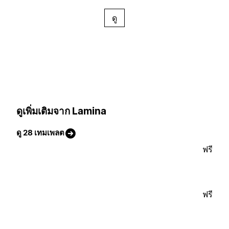
ดู
ดูเพิ่มเติมจาก Lamina
ดู 28 เทมเพลต
ฟรี
ฟรี