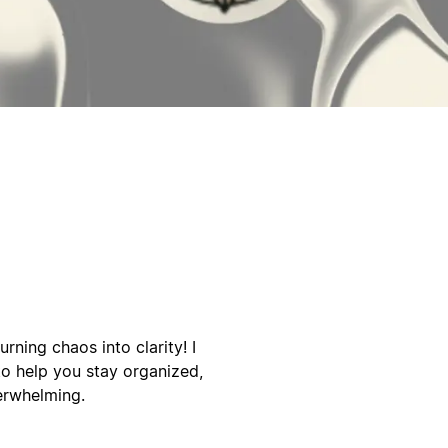
rning chaos into clarity! I
to help you stay organized,
verwhelming.