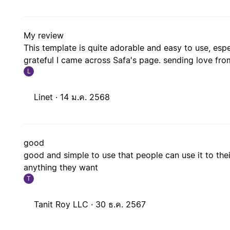
My review
This template is quite adorable and easy to use, esp
grateful I came across Safa's page. sending love fro
L
Linet ·
14 ม.ค. 2568
good
good and simple to use that people can use it to their
anything they want
T
Tanit Roy LLC ·
30 ธ.ค. 2567