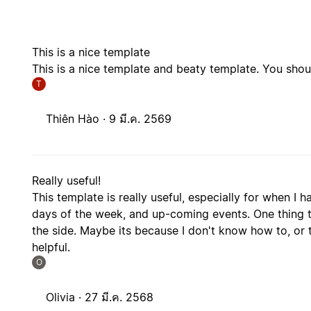
This is a nice template
This is a nice template and beaty template. You shoul
T
Thiên Hào ·
9 มี.ค. 2569
Really useful!
This template is really useful, especially for when I
days of the week, and up-coming events. One thing 
the side. Maybe its because I don't know how to, or t
helpful.
O
Olivia ·
27 มี.ค. 2568