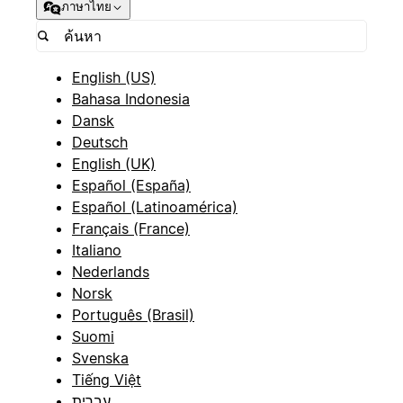
ภาษาไทย
English (US)
Bahasa Indonesia
Dansk
Deutsch
English (UK)
Español (España)
Español (Latinoamérica)
Français (France)
Italiano
Nederlands
Norsk
Português (Brasil)
Suomi
Svenska
Tiếng Việt
עברית