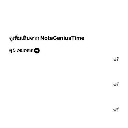
ดูเพิ่มเติมจาก NoteGeniusTime
ดู 5 เทมเพลต
ฟรี
ฟรี
ฟรี