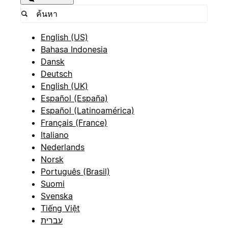
English (US)
Bahasa Indonesia
Dansk
Deutsch
English (UK)
Español (España)
Español (Latinoamérica)
Français (France)
Italiano
Nederlands
Norsk
Português (Brasil)
Suomi
Svenska
Tiếng Việt
עברית