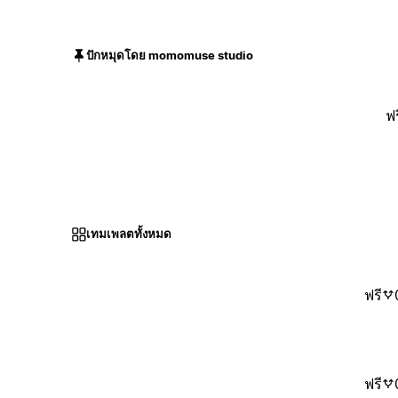
ปักหมุดโดย momomuse studio
ฟร
เทมเพลตทั้งหมด
ฟรี
ฟรี