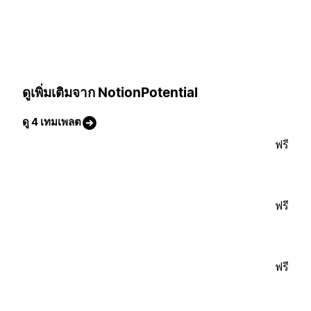
ดูเพิ่มเติมจาก NotionPotential
ดู 4 เทมเพลต
ฟรี
ฟรี
ฟรี