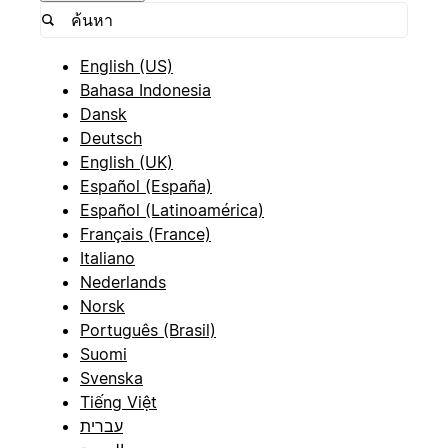
English (US)
Bahasa Indonesia
Dansk
Deutsch
English (UK)
Español (España)
Español (Latinoamérica)
Français (France)
Italiano
Nederlands
Norsk
Português (Brasil)
Suomi
Svenska
Tiếng Việt
עברית