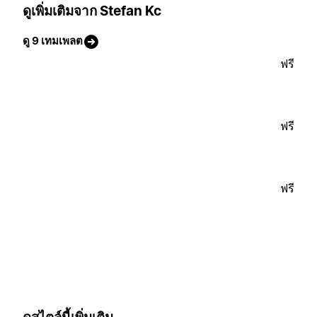
ดูเพิ่มเติมจาก Stefan Kc
ดู 9 เทมเพลต
ฟรี
ฟรี
ฟรี