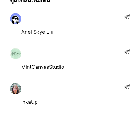
ดูสไตล์นี้เพิ่มเติม
ฟรี
Ariel Skye Liu
ฟรี
MintCanvasStudio
ฟรี
InkaUp