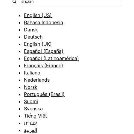
English (US)
Bahasa Indonesia
Dansk
Deutsch
English (UK)
Español (España)
Español (Latinoamérica)
Français (France)
Italiano
Nederlands
Norsk
Português (Brasil)
Suomi
Svenska
Tiếng Việt
עברית
العربية