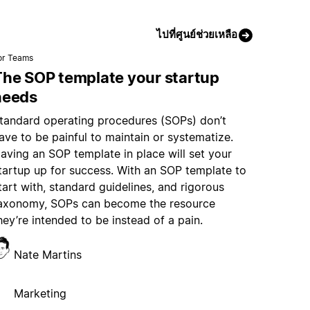
ไปที่ศูนย์ช่วยเหลือ
or Teams
The SOP template your startup
needs
tandard operating procedures (SOPs) don’t
ave to be painful to maintain or systematize.
aving an SOP template in place will set your
tartup up for success. With an SOP template to
tart with, standard guidelines, and rigorous
axonomy, SOPs can become the resource
hey’re intended to be instead of a pain.
Nate Martins
Marketing