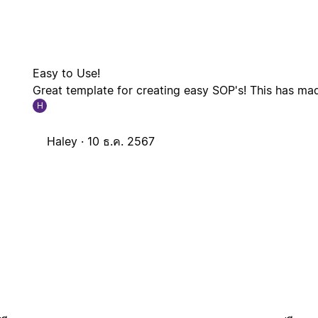
Easy to Use!
Great template for creating easy SOP's! This has mad
H
Haley ·
10 ธ.ค. 2567