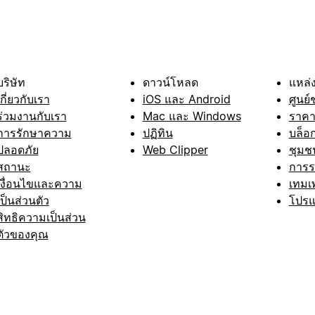
บริษัท
ดาวน์โหลด
แหล่ง
เกี่ยวกับเรา
iOS และ Android
ศูนย์
ร่วมงานกับเรา
Mac และ Windows
ราค
การรักษาความ
ปฏิทิน
บล็อ
ปลอดภัย
Web Clipper
ชุมช
สถานะ
การ
เงื่อนไขและความ
เทมเ
เป็นส่วนตัว
โปรแ
สิทธิความเป็นส่วน
ตัวของคุณ