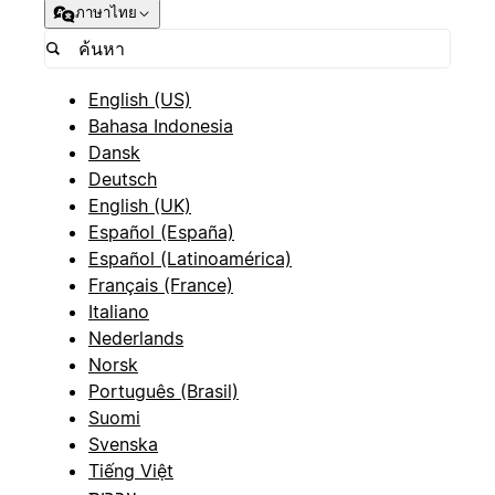
ภาษาไทย
English (US)
Bahasa Indonesia
Dansk
Deutsch
English (UK)
Español (España)
Español (Latinoamérica)
Français (France)
Italiano
Nederlands
Norsk
Português (Brasil)
Suomi
Svenska
Tiếng Việt