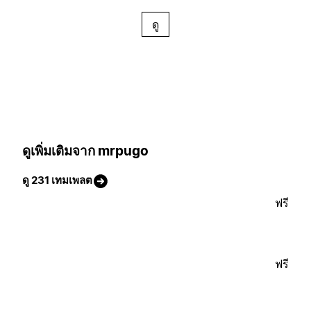
ดู
ดูเพิ่มเติมจาก mrpugo
ดู 231 เทมเพลต
ฟรี
ฟรี