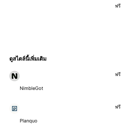
ฟรี
ดูสไตล์นี้เพิ่มเติม
ฟรี
NimbleGot
ฟรี
Planquo