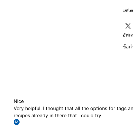
แชร์เท
อัพเด
ข้อก
Nice
Very helpful. I thought that all the options for tags
recipes already in there that I could try.
M