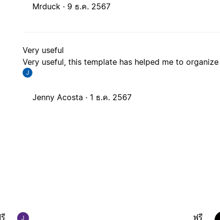
Mrduck ·
9 ธ.ค. 2567
Very useful
Very useful, this template has helped me to organize
J
Jenny Acosta ·
1 ธ.ค. 2567
รี
ฟรี
J