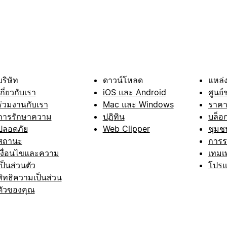
บริษัท
ดาวน์โหลด
แหล่ง
เกี่ยวกับเรา
iOS และ Android
ศูนย์
ร่วมงานกับเรา
Mac และ Windows
ราค
การรักษาความ
ปฏิทิน
บล็อ
ปลอดภัย
Web Clipper
ชุมช
สถานะ
การ
เงื่อนไขและความ
เทมเ
เป็นส่วนตัว
โปรแ
สิทธิความเป็นส่วน
ตัวของคุณ