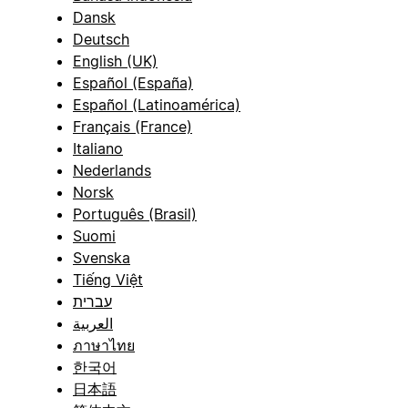
Dansk
Deutsch
English (UK)
Español (España)
Español (Latinoamérica)
Français (France)
Italiano
Nederlands
Norsk
Português (Brasil)
Suomi
Svenska
Tiếng Việt
עברית
العربية
ภาษาไทย
한국어
日本語