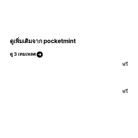
ดูเพิ่มเติมจาก pocketmint
ดู 3 เทมเพลต
ฟรี
ฟรี