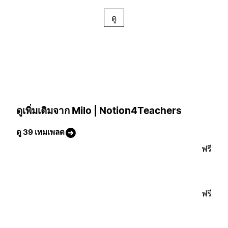
ดู
ดูเพิ่มเติมจาก Milo | Notion4Teachers
ดู 39 เทมเพลต
ฟรี
ฟรี