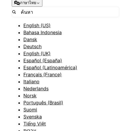
ภาษาไทย
English (US)
Bahasa Indonesia
Dansk
Deutsch
English (UK)
Español (España)
Español (Latinoamérica)
Français (France)
Italiano
Nederlands
Norsk
Português (Brasil)
Suomi
Svenska
Tiếng Việt
עברית