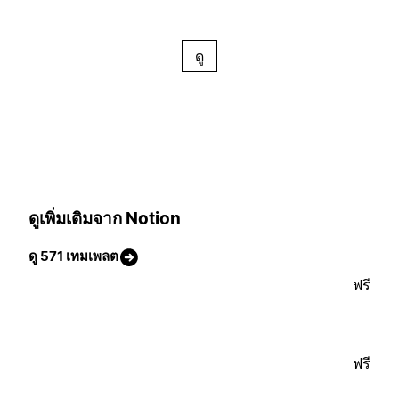
ดู
ดูเพิ่มเติมจาก Notion
ดู 571 เทมเพลต
ฟรี
ฟรี