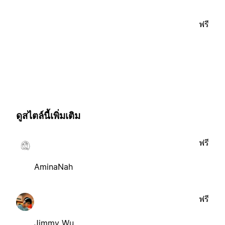
ฟรี
ดูสไตล์นี้เพิ่มเติม
ฟรี
AminaNah
ฟรี
Jimmy Wu