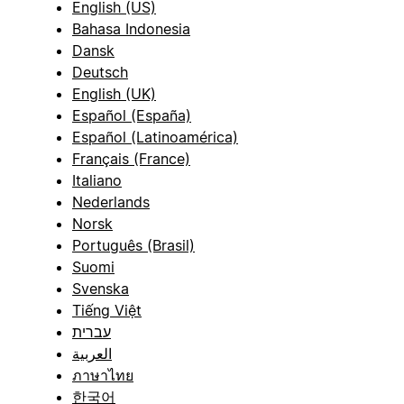
English (US)
Bahasa Indonesia
Dansk
Deutsch
English (UK)
Español (España)
Español (Latinoamérica)
Français (France)
Italiano
Nederlands
Norsk
Português (Brasil)
Suomi
Svenska
Tiếng Việt
עברית
العربية
ภาษาไทย
한국어