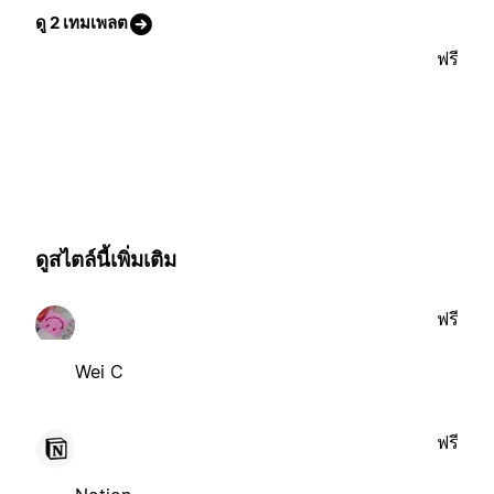
ดู 2 เทมเพลต
ฟรี
ดูสไตล์นี้เพิ่มเติม
ฟรี
Wei C
ฟรี