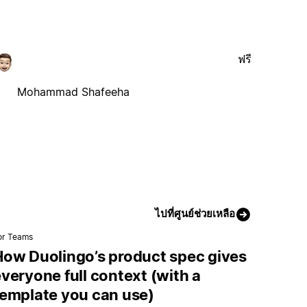
ฟรี
Mohammad Shafeeha
ไปที่ศูนย์ช่วยเหลือ
or Teams
How Duolingo’s product spec gives
veryone full context (with a
template you can use)