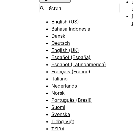
English (US)
Bahasa Indonesia
Dansk
Deutsch
English (UK)
Español (España)
Español (Latinoamérica)
Français (France)
Italiano
Nederlands
Norsk
Português (Brasil)
Suomi
Svenska
Tiếng Việt
עברית