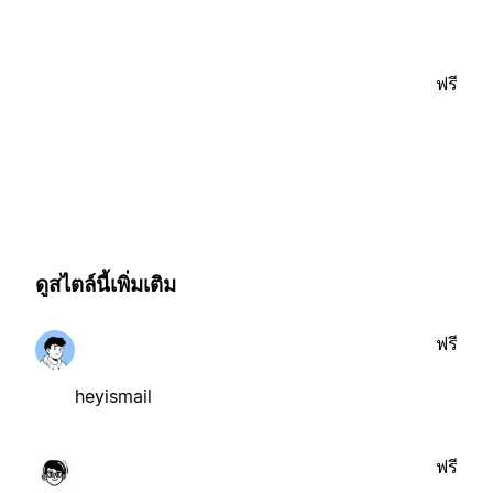
ฟรี
ดูสไตล์นี้เพิ่มเติม
ฟรี
heyismail
ฟรี