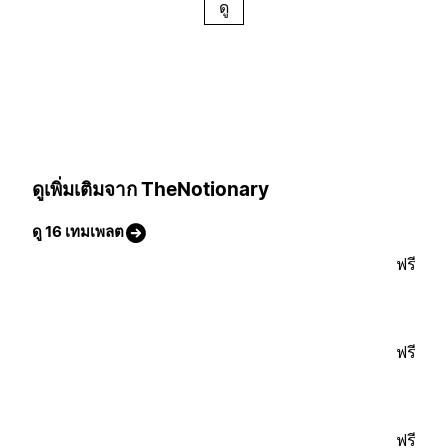
ดู
ดูเพิ่มเติมจาก TheNotionary
ดู 16 เทมเพลต
ฟรี
ฟรี
ฟรี