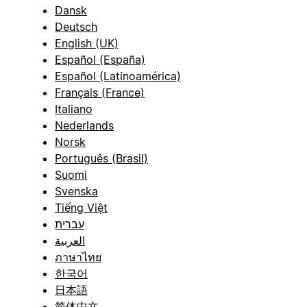
Dansk
Deutsch
English (UK)
Español (España)
Español (Latinoamérica)
Français (France)
Italiano
Nederlands
Norsk
Português (Brasil)
Suomi
Svenska
Tiếng Việt
עברית
العربية
ภาษาไทย
한국어
日本語
简体中文