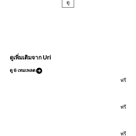
ดู
ดูเพิ่มเติมจาก Uri
ดู 6 เทมเพลต
ฟรี
ฟรี
ฟรี