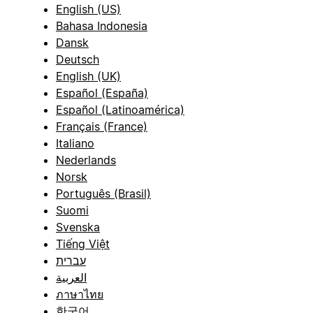
English (US)
Bahasa Indonesia
Dansk
Deutsch
English (UK)
Español (España)
Español (Latinoamérica)
Français (France)
Italiano
Nederlands
Norsk
Português (Brasil)
Suomi
Svenska
Tiếng Việt
עברית
العربية
ภาษาไทย
한국어