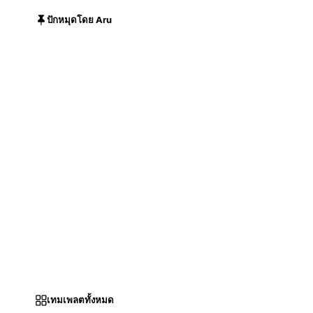
ปักหมุดโดย Aru
เทมเพลตทั้งหมด