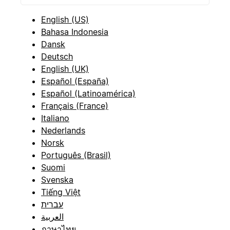
English (US)
Bahasa Indonesia
Dansk
Deutsch
English (UK)
Español (España)
Español (Latinoamérica)
Français (France)
Italiano
Nederlands
Norsk
Português (Brasil)
Suomi
Svenska
Tiếng Việt
עברית
العربية
ภาษาไทย