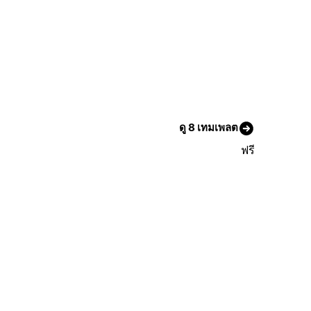
ดู 8 เทมเพลต
ฟรี