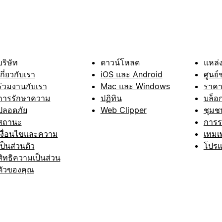
บริษัท
ดาวน์โหลด
แหล่ง
เกี่ยวกับเรา
iOS และ Android
ศูนย์
ร่วมงานกับเรา
Mac และ Windows
ราค
การรักษาความ
ปฏิทิน
บล็อ
ปลอดภัย
Web Clipper
ชุมช
สถานะ
การ
เงื่อนไขและความ
เทมเ
เป็นส่วนตัว
โปรแ
สิทธิความเป็นส่วน
ตัวของคุณ