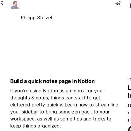
รี
ฟรี
Philipp Stelzel
F
Build a quick notes page in Notion
L
If you're using Notion as an inbox for your
h
thoughts & notes, things can start to get
cluttered pretty quickly. Learn how to streamline
D
your sidebar to bring some zen back to your
n
workspace, as well as some tips and tricks to
p
keep things organized.