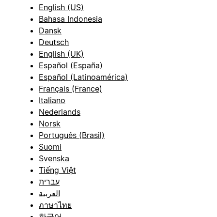
English (US)
Bahasa Indonesia
Dansk
Deutsch
English (UK)
Español (España)
Español (Latinoamérica)
Français (France)
Italiano
Nederlands
Norsk
Português (Brasil)
Suomi
Svenska
Tiếng Việt
עברית
العربية
ภาษาไทย
한국어