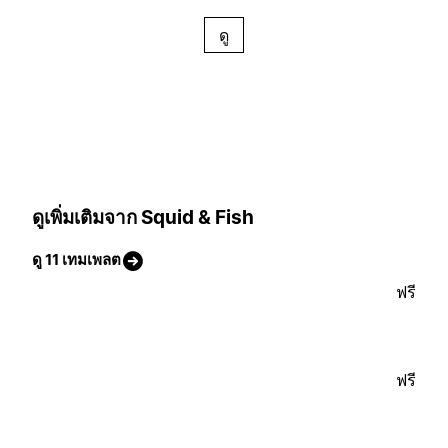
ดู
ดูเพิ่มเติมจาก Squid & Fish
ดู 11 เทมเพลต
ฟรี
ฟรี