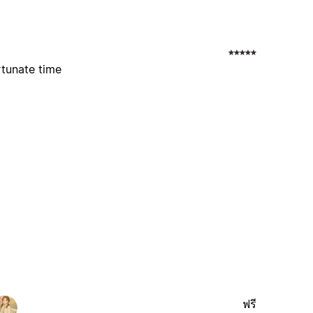
rtunate time
ฟรี