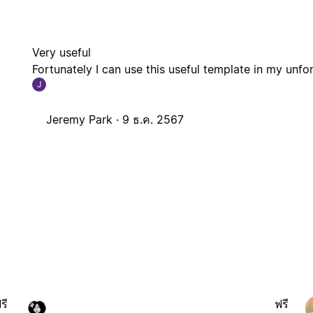
Very useful
Fortunately I can use this useful template in my unfo
J
Jeremy Park ·
9 ธ.ค. 2567
รี
ฟรี