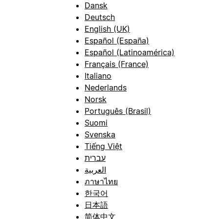
Dansk
Deutsch
English (UK)
Español (España)
Español (Latinoamérica)
Français (France)
Italiano
Nederlands
Norsk
Português (Brasil)
Suomi
Svenska
Tiếng Việt
עברית
العربية
ภาษาไทย
한국어
日本語
简体中文