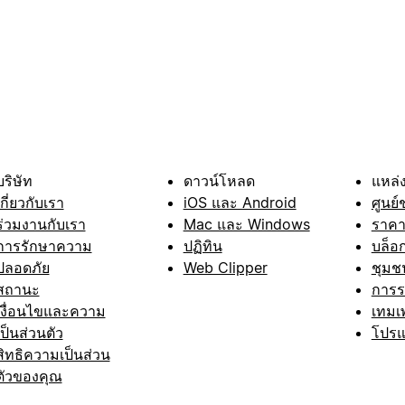
บริษัท
ดาวน์โหลด
แหล่ง
เกี่ยวกับเรา
iOS และ Android
ศูนย์
ร่วมงานกับเรา
Mac และ Windows
ราค
การรักษาความ
ปฏิทิน
บล็อ
ปลอดภัย
Web Clipper
ชุมช
สถานะ
การ
เงื่อนไขและความ
เทมเ
เป็นส่วนตัว
โปรแ
สิทธิความเป็นส่วน
ตัวของคุณ