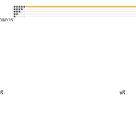
รายการ
รี
ฟรี