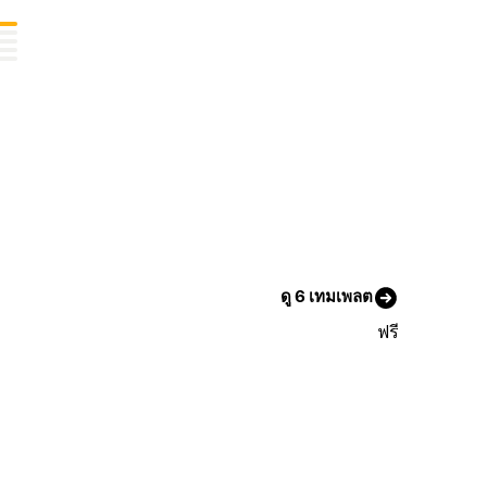
ดู 6 เทมเพลต
ฟรี