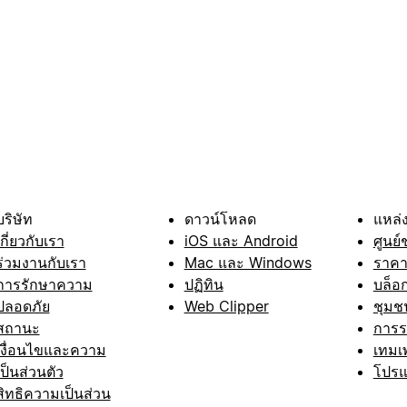
บริษัท
ดาวน์โหลด
แหล่ง
เกี่ยวกับเรา
iOS และ Android
ศูนย์
ร่วมงานกับเรา
Mac และ Windows
ราค
การรักษาความ
ปฏิทิน
บล็อ
ปลอดภัย
Web Clipper
ชุมช
สถานะ
การ
เงื่อนไขและความ
เทมเ
เป็นส่วนตัว
โปรแ
สิทธิความเป็นส่วน