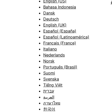
English (US)
Bahasa Indonesia
Dansk
Deutsch
English (UK)
Español (España)
Español (Latinoamérica)
Français (France)
Italiano
Nederlands
Norsk
Português (Brasil)
Suomi
Svenska
Tiếng Việt
עברית
العربية
ภาษาไทย
한국어