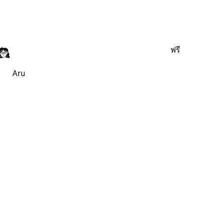
ฟรี
Aru