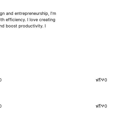
ign and entrepreneurship, I'm
h efficiency. I love creating
d boost productivity. I
0
ฟรี
0
0
ฟรี
0