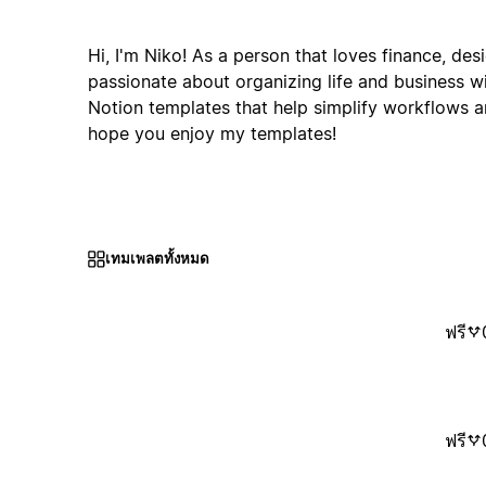
Hi, I'm Niko! As a person that loves finance, des
passionate about organizing life and business wit
Notion templates that help simplify workflows an
hope you enjoy my templates!
เทมเพลตทั้งหมด
ฟรี
ฟรี