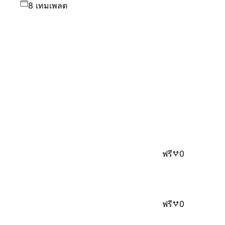
8 เทมเพลต
ฟรี
0
ฟรี
0