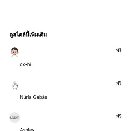
ดูสไตล์นี้เพิ่มเติม
ฟรี
cx-hi
ฟรี
Núria Gabàs
ฟรี
Ashley