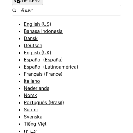
ภาษาไทย
English (US)
Bahasa Indonesia
Dansk
Deutsch
English (UK)
Español (España)
Español (Latinoamérica)
Français (France)
Italiano
Nederlands
Norsk
Português (Brasil)
Suomi
Svenska
Tiếng Việt
עברית