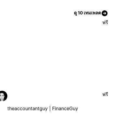
ดู 10 เทมเพลต
ฟรี
ฟรี
theaccountantguy | FinanceGuy