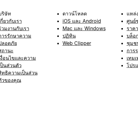
บริษัท
ดาวน์โหลด
แหล่ง
เกี่ยวกับเรา
iOS และ Android
ศูนย์
ร่วมงานกับเรา
Mac และ Windows
ราค
การรักษาความ
ปฏิทิน
บล็อ
ปลอดภัย
Web Clipper
ชุมช
สถานะ
การ
เงื่อนไขและความ
เทมเ
เป็นส่วนตัว
โปรแ
สิทธิความเป็นส่วน
ตัวของคุณ