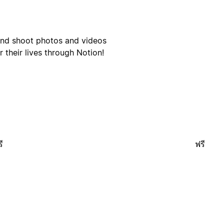
 and shoot photos and videos
r their lives through Notion!
ี
ฟรี