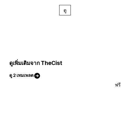
ดู
ดูเพิ่มเติมจาก TheCist
ดู 2 เทมเพลต
ฟรี