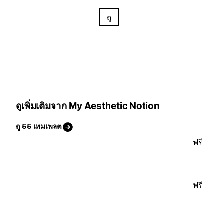
ดู
ดูเพิ่มเติมจาก My Aesthetic Notion
ดู 55 เทมเพลต
ฟรี
ฟรี