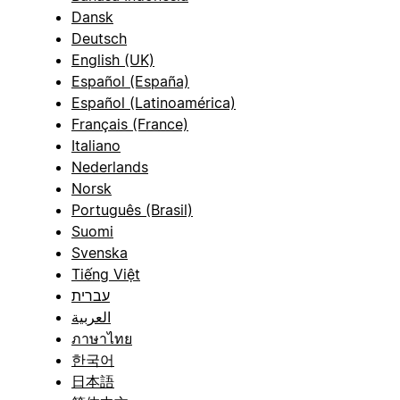
Dansk
Deutsch
English (UK)
Español (España)
Español (Latinoamérica)
Français (France)
Italiano
Nederlands
Norsk
Português (Brasil)
Suomi
Svenska
Tiếng Việt
עברית
العربية
ภาษาไทย
한국어
日本語