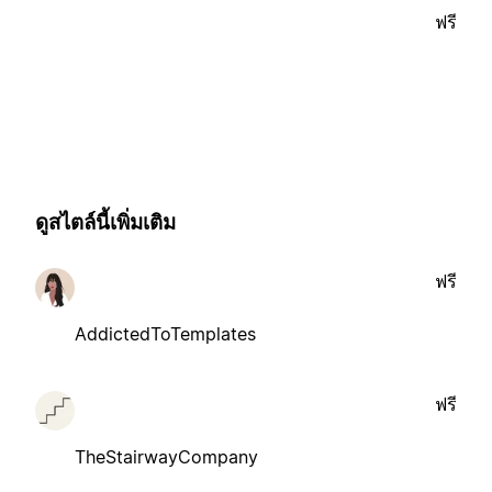
ฟรี
ดูสไตล์นี้เพิ่มเติม
ฟรี
AddictedToTemplates
ฟรี
TheStairwayCompany