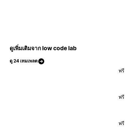
ดูเพิ่มเติมจาก low code lab
ดู 24 เทมเพลต
ฟรี
ฟรี
ฟรี