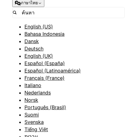
ภาษาไทย
English (US)
Bahasa Indonesia
Dansk
Deutsch
English (UK)
Español (España)
Español (Latinoamérica)
Français (France)
Italiano
Nederlands
Norsk
Português (Brasil)
Suomi
Svenska
Tiếng Việt
עברית