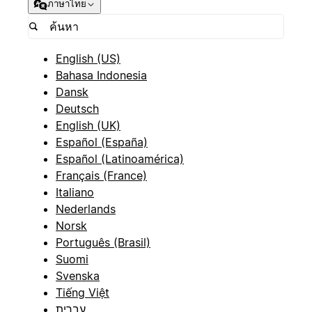
ภาษาไทย
English (US)
Bahasa Indonesia
Dansk
Deutsch
English (UK)
Español (España)
Español (Latinoamérica)
Français (France)
Italiano
Nederlands
Norsk
Português (Brasil)
Suomi
Svenska
Tiếng Việt
עברית