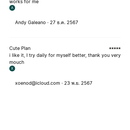
works for me
A
Andy Galeano ·
27 ธ.ค. 2567
Cute Plan
i like it, I try daily for myself better, thank you very
mouch
X
xoenod@icloud.com
·
23 พ.ย. 2567