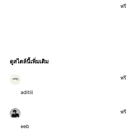
ฟรี
ดูสไตล์นี้เพิ่มเติม
ฟรี
aditiii
ฟรี
eeb