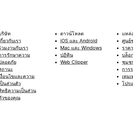
บริษัท
ดาวน์โหลด
แหล่ง
เกี่ยวกับเรา
iOS และ Android
ศูนย์
ร่วมงานกับเรา
Mac และ Windows
ราค
การรักษาความ
ปฏิทิน
บล็อ
ปลอดภัย
Web Clipper
ชุมช
สถานะ
การ
เงื่อนไขและความ
เทมเ
เป็นส่วนตัว
โปรแ
สิทธิความเป็นส่วน
ตัวของคุณ