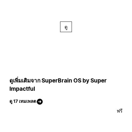
ดู
ดูเพิ่มเติมจาก SuperBrain OS by Super
Impactful
ดู 17 เทมเพลต
ฟรี