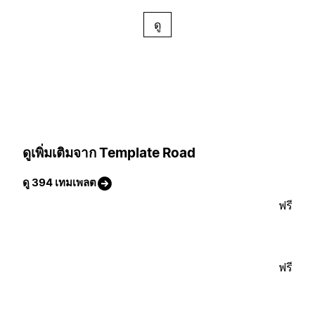
ดู
ดูเพิ่มเติมจาก Template Road
ดู 394 เทมเพลต
ฟรี
ฟรี